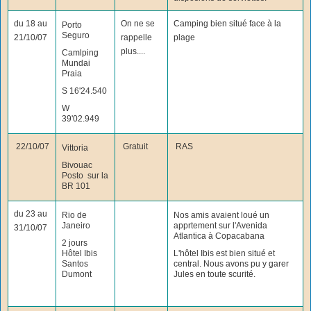
du 18 au
On ne se
Camping bien situé face à la
Porto
Seguro
21/10/07
rappelle
plage
plus....
Camlping
Mundai
Praia
S 16'24.540
W
39'02.949
22/10/07
Gratuit
RAS
Vittoria
Bivouac
Posto sur la
BR 101
du 23 au
Rio de
Nos amis avaient loué un
Janeiro
apprtement sur l'Avenida
31/10/07
Atlantica à Copacabana
2 jours
Hôtel Ibis
L'hôtel Ibis est bien situé et
Santos
central. Nous avons pu y garer
Dumont
Jules en toute scurité.