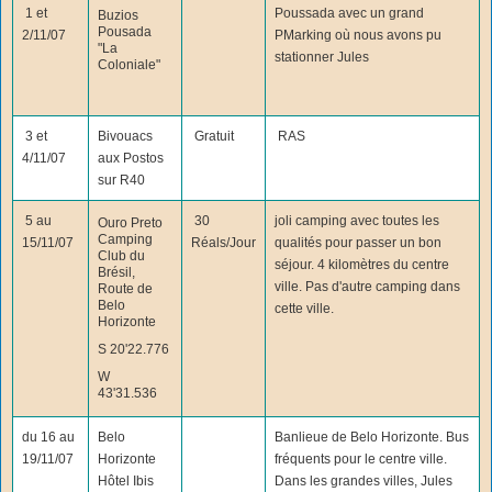
1 et
Poussada avec un grand
Buzios
Pousada
2/11/07
PMarking où nous avons pu
"La
stationner Jules
Coloniale"
3 et
Bivouacs
Gratuit
RAS
4/11/07
aux Postos
sur R40
5 au
30
joli camping avec toutes les
Ouro Preto
Camping
15/11/07
Réals/Jour
qualités pour passer un bon
Club du
séjour. 4 kilomètres du centre
Brésil,
ville. Pas d'autre camping dans
Route de
Belo
cette ville.
Horizonte
S 20'22.776
W
43'31.536
du 16 au
Belo
Banlieue de Belo Horizonte. Bus
19/11/07
Horizonte
fréquents pour le centre ville.
Hôtel Ibis
Dans les grandes villes, Jules