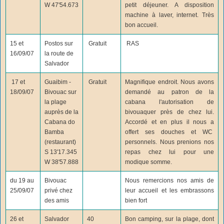
W 47'54.673
petit déjeuner. A disposition
machine à laver, internet. Très
bon accueil.
15 et
Postos sur
Gratuit
RAS
16/09/07
la route de
Salvador
17 et
Guaibim -
Gratuit
Magnifique endroit. Nous avons
18/09/07
Bivouac sur
demandé au patron de la
la plage
cabana l'autorisation de
auprès de la
bivouaquer près de chez lui.
Cabana do
Accordé et en plus il nous a
Bamba
offert ses douches et WC
(restaurant)
personnels. Nous prenions nos
S 13'17.345
repas chez lui pour une
W 38'57.888
modique somme.
du 19 au
Bivouac
Nous remercions nos amis de
25/09/07
privé chez
leur accueil et les embrassons
des amis
bien fort
26 et
Salvador
40
Bon camping, sur la plage, dont