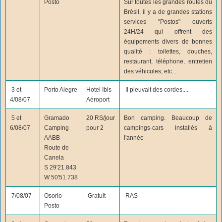
Posto
Sur toutes les grandes routes du
Brésil, il y a de grandes stations
services "Postos" ouverts
24H/24 qui offrent des
équipements divers de bonnes
qualité : toilettes, douches,
restaurant, téléphone, entretien
des véhicules, etc....
3 et
Porto Alegre
Hotel Ibis
Il pleuvait des cordes....
4/08/07
Aéroport
5 et
Gramado
20 RS/jour
Bon camping. Beaucoup de
6/08/07
Camping
pour 2
campings-cars installés à
AABB -
l'année
Route de
Canela
S 29'21.843
W 50'51.738
7/08/07
Osorio
Gratuit
RAS
Posto