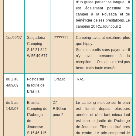
d'un guide parlant sa langue. Il
est également possible de
camper à la Pousada et de
bénéficier de ses prestations. Le
camping 20 RS/Jour pour 2
1er/09/07
Salgadeira
???????
Camping avec atmosphère plus
Camping
que hippy...
S 15'21.342
Sommes partis sans payer car il
W 55'49.677
n'y avait personne à la
réception..... On sait, ce n'est pas
beau, mais faute avouée....
du 2 au
Postos sur
Gratuit
RAS
4/09/09
la route de
Brasilia
du 5 au
Brasilia
27
Le camping indiqué sur le plan
14/9/07
Camping de
RS/Jour
est fermé depuis plusieurs
l'Auberge
pour 2
années et c'est tant mieux tant
de
est bien le jardin de l'Auberge
Jeunesse
de Jeunesse. Elle est situé près
S 15'46.115
du centre. Le prix comprend le