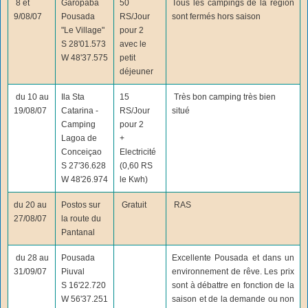
8 et
Garopaba
50
Tous les campings de la région
9/08/07
Pousada
RS/Jour
sont fermés hors saison
"Le Village"
pour 2
S 28'01.573
avec le
W 48'37.575
petit
déjeuner
du 10 au
Ila Sta
15
Très bon camping très bien
19/08/07
Catarina -
RS/Jour
situé
Camping
pour 2
Lagoa de
+
Conceiçao
Electricité
S 27'36.628
(0,60 RS
W 48'26.974
le Kwh)
du 20 au
Postos sur
Gratuit
RAS
27/08/07
la route du
Pantanal
du 28 au
Pousada
Excellente Pousada et dans un
31/09/07
Piuval
environnement de rêve. Les prix
S 16'22.720
sont à débattre en fonction de la
W 56'37.251
saison et de la demande ou non