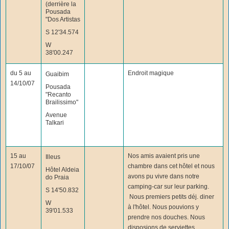
(derrière la
Pousada
"Dos Artistas
S 12'34.574
W
38'00.247
du 5 au
Endroit magique
Guaibim
14/10/07
Pousada
"Recanto
Brailissimo"
Avenue
Talkari
15 au
Nos amis avaient pris une
Illeus
17/10/07
chambre dans cet hôtel et nous
Hôtel Aldeia
avons pu vivre dans notre
do Praia
camping-car sur leur parking.
S 14'50.832
Nous premiers petits déj. diner
W
à l'hôtel. Nous pouvions y
39'01.533
prendre nos douches. Nous
disposions de serviettes.