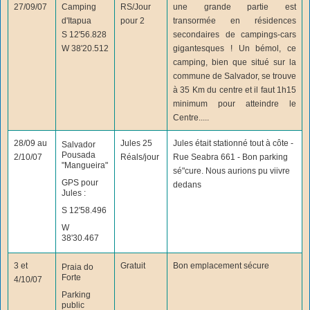
27/09/07
Camping
RS/Jour
une grande partie est
d'Itapua
pour 2
transormée en résidences
S 12'56.828
secondaires de campings-cars
W 38'20.512
gigantesques ! Un bémol, ce
camping, bien que situé sur la
commune de Salvador, se trouve
à 35 Km du centre et il faut 1h15
minimum pour atteindre le
Centre.....
28/09 au
Jules 25
Jules était stationné tout à côte -
Salvador
Pousada
2/10/07
Réals/jour
Rue Seabra 661 - Bon parking
"Mangueira"
sé"cure. Nous aurions pu viivre
GPS pour
dedans
Jules :
S 12'58.496
W
38'30.467
3 et
Gratuit
Bon emplacement sécure
Praia do
Forte
4/10/07
Parking
public