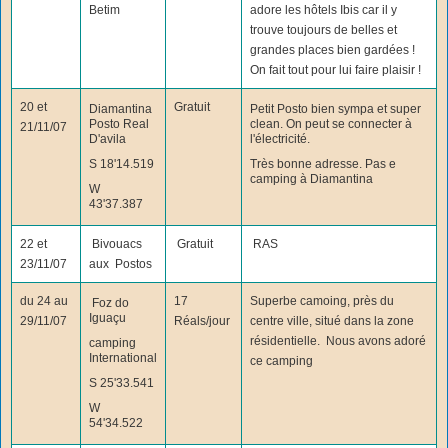
Betim
adore les hôtels Ibis car il y
trouve toujours de belles et
grandes places bien gardées !
On fait tout pour lui faire plaisir !
20 et
Gratuit
Diamantina
Petit Posto bien sympa et super
Posto Real
clean. On peut se connecter à
21/11/07
D'avila
l'électricité.
S 18'14.519
Très bonne adresse. Pas e
camping à Diamantina
W
43'37.387
22 et
Bivouacs
Gratuit
RAS
23/11/07
aux Postos
du 24 au
17
Superbe camoing, près du
Foz do
Iguaçu
29/11/07
Réals/jour
centre ville, situé dans la zone
résidentielle. Nous avons adoré
camping
International
ce camping
S 25'33.541
W
54'34.522